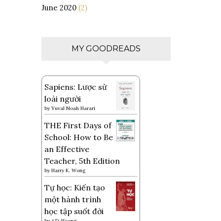
June 2020
(2)
MY GOODREADS
Sapiens: Lược sử
loài người
by
Yuval Noah Harari
THE First Days of
School: How to Be
an Effective
Teacher, 5th Edition
by
Harry K. Wong
Tự học: Kiến tạo
một hành trình
học tập suốt đời
by
A.D. Hoang