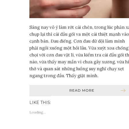
Sáng nay vô ý làm rớt cái chén, trong lúc phản x
chụp lại thì cái đầu gối va một cái thiệt mạnh vào
cạnh bàn. Đau điếng. Cơn đau dữ dội làm mình
phải ngồi xuống một hồi lâu. Vừa xuýt xoa chống
chọi với cơn đau vật lí, vừa kiểm tra cái đầu gối t
nào, vừa thấy may mắn vì chưa gãy xương, vừa hí
thở và quan sát những luồng suy nghĩ chạy xẹt
ngang trong đầu. Thấy giật mình.
READ MORE
LIKE THIS:
Loading...