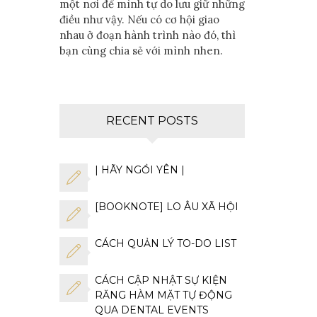
một nơi để mình tự do lưu giữ những
điều như vậy. Nếu có cơ hội giao
nhau ở đoạn hành trình nào đó, thì
bạn cùng chia sẻ với mình nhen.
RECENT POSTS
| HÃY NGỒI YÊN |
[BOOKNOTE] LO ÂU XÃ HỘI
CÁCH QUẢN LÝ TO-DO LIST
CÁCH CẬP NHẬT SỰ KIỆN
RĂNG HÀM MẶT TỰ ĐỘNG
QUA DENTAL EVENTS