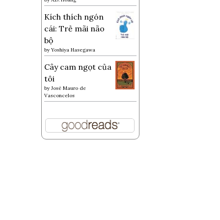
Kích thích ngón
cái: Trẻ mãi não
bộ
by
Yoshiya Hasegawa
Cây cam ngọt của
tôi
by
José Mauro de
Vasconcelos