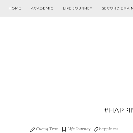
HOME
ACADEMIC
LIFE JOURNEY
SECOND BRAI
#HAPPI
Cuong Tran
Life Journey
happiness