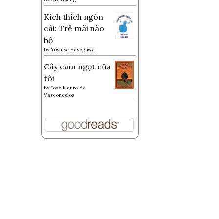
Kích thích ngón
cái: Trẻ mãi não
bộ
by
Yoshiya Hasegawa
Cây cam ngọt của
tôi
by
José Mauro de
Vasconcelos