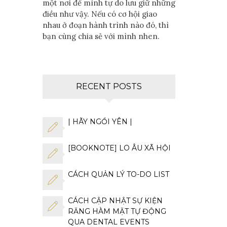
một nơi để mình tự do lưu giữ những
điều như vậy. Nếu có cơ hội giao
nhau ở đoạn hành trình nào đó, thì
bạn cùng chia sẻ với mình nhen.
RECENT POSTS
| HÃY NGỒI YÊN |
[BOOKNOTE] LO ÂU XÃ HỘI
CÁCH QUẢN LÝ TO-DO LIST
CÁCH CẬP NHẬT SỰ KIỆN
RĂNG HÀM MẶT TỰ ĐỘNG
QUA DENTAL EVENTS