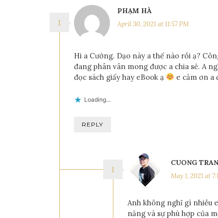
PHẠM HÀ
April 30, 2021 at 11:57 PM
Hi a Cường. Dạo này a thế nào rồi ạ? Công
đang phân vân mong được a chia sẻ. A ngh
đọc sách giấy hay eBook ạ
e cảm ơn a đ
Loading...
REPLY
CUONG TRA
May 1, 2021 at 7
Anh không nghĩ gì nhiều e
năng và sự phù hợp của mỗ