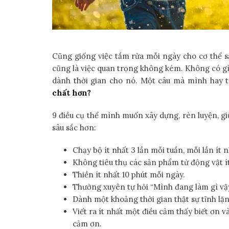
Cũng giống việc tắm rửa mỗi ngày cho cơ thể sạ
cũng là việc quan trọng không kém. Không có gì
dành thời gian cho nó. Một câu mà mình hay t
chất hơn?
9 điều cụ thể mình muốn xây dựng, rèn luyện, 
sâu sắc hơn:
Chạy bộ ít nhất 3 lần mỗi tuần, mỗi lần ít 
Không tiêu thụ các sản phẩm từ động vật í
Thiền ít nhất 10 phút mỗi ngày.
Thường xuyên tự hỏi “Mình đang làm gì vậy?
Dành một khoảng thời gian thật sự tĩnh lặn
Viết ra ít nhất một điều cảm thấy biết ơn v
cảm ơn.