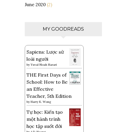
June 2020
(2)
MY GOODREADS
Sapiens: Lược sử
loài người
by
Yuval Noah Harari
THE First Days of
School: How to Be
an Effective
Teacher, 5th Edition
by
Harry K. Wong
Tự học: Kiến tạo
một hành trình
học tập suốt đời
by
A.D. Hoang