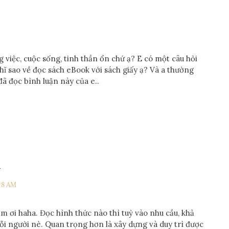
 việc, cuộc sống, tinh thần ổn chứ ạ? E có một câu hỏi
ĩ sao về đọc sách eBook với sách giấy ạ? Và a thường
ã đọc bình luận này của e..
N
:18 AM
m ơi haha. Đọc hình thức nào thì tuỳ vào nhu cầu, khả
i người nè. Quan trọng hơn là xây dựng và duy trì được