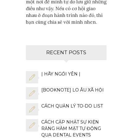
một nơi để mình tự do lưu giữ những
điều như vậy. Nếu có cơ hội giao
nhau ở đoạn hành trình nào đó, thì
bạn cùng chia sẻ với mình nhen.
RECENT POSTS
| HÃY NGỒI YÊN |
[BOOKNOTE] LO ÂU XÃ HỘI
CÁCH QUẢN LÝ TO-DO LIST
CÁCH CẬP NHẬT SỰ KIỆN
RĂNG HÀM MẶT TỰ ĐỘNG
QUA DENTAL EVENTS