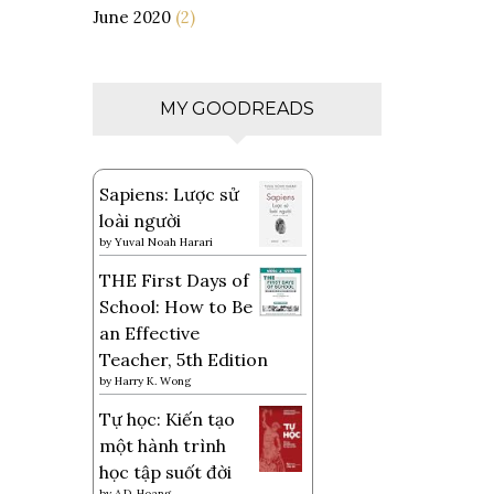
June 2020
(2)
MY GOODREADS
Sapiens: Lược sử
loài người
by
Yuval Noah Harari
THE First Days of
School: How to Be
an Effective
Teacher, 5th Edition
by
Harry K. Wong
Tự học: Kiến tạo
một hành trình
học tập suốt đời
by
A.D. Hoang