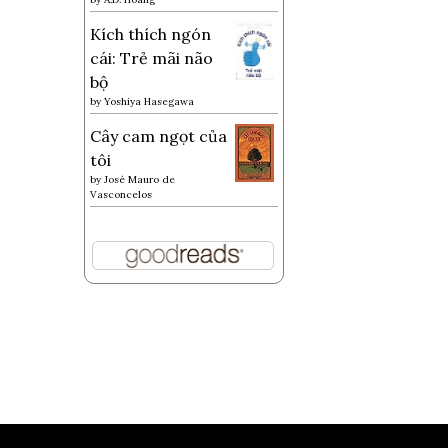
Kích thích ngón
cái: Trẻ mãi não
bộ
by
Yoshiya Hasegawa
Cây cam ngọt của
tôi
by
José Mauro de
Vasconcelos