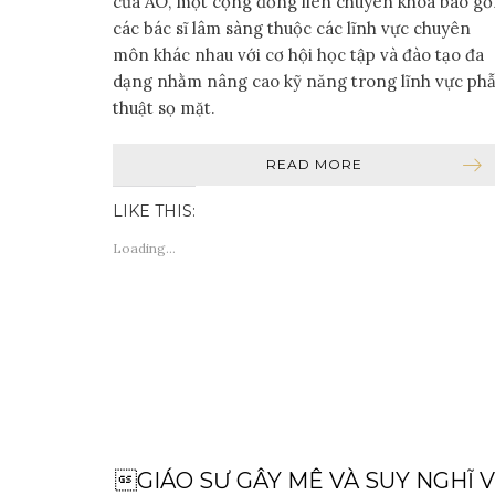
của AO, một cộng đồng liên chuyên khoa bao g
các bác sĩ lâm sàng thuộc các lĩnh vực chuyên
môn khác nhau với cơ hội học tập và đào tạo đa
dạng nhằm nâng cao kỹ năng trong lĩnh vực ph
thuật sọ mặt.
READ MORE
LIKE THIS:
Loading...
GIÁO SƯ GÂY MÊ VÀ SUY NGHĨ 