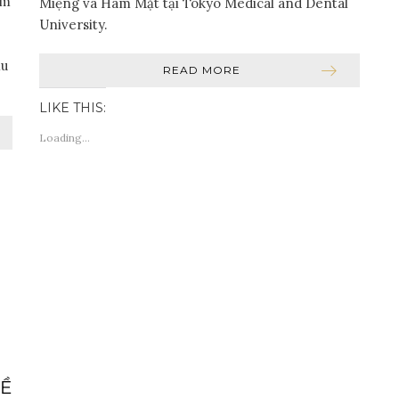
ồm
Miệng và Hàm Mặt tại Tokyo Medical and Dental
University.
ẫu
READ MORE
LIKE THIS:
Loading...
VỀ