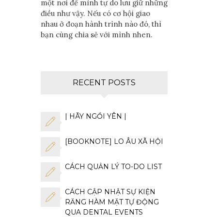
một nơi để mình tự do lưu giữ những
điều như vậy. Nếu có cơ hội giao
nhau ở đoạn hành trình nào đó, thì
bạn cùng chia sẻ với mình nhen.
RECENT POSTS
| HÃY NGỒI YÊN |
[BOOKNOTE] LO ÂU XÃ HỘI
CÁCH QUẢN LÝ TO-DO LIST
CÁCH CẬP NHẬT SỰ KIỆN
RĂNG HÀM MẶT TỰ ĐỘNG
QUA DENTAL EVENTS