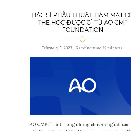
BÁC SĨ PHẪU THUẬT HÀM MẶT C
THỂ HỌC ĐƯỢC GÌ TỪ AO CMF
FOUNDATION
February 5, 2023.
Reading time 16 minutes.
AO CMF là một trong những chuyên ngành sâu