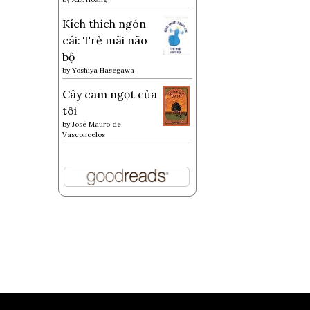
Kích thích ngón
cái: Trẻ mãi não
bộ
by
Yoshiya Hasegawa
Cây cam ngọt của
tôi
by
José Mauro de
Vasconcelos