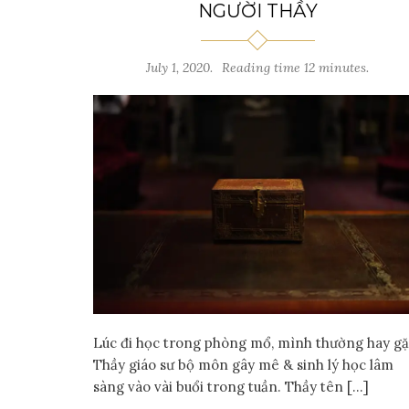
NGƯỜI THẦY
July 1, 2020.
Reading time 12 minutes.
Lúc đi học trong phòng mổ, mình thường hay g
Thầy giáo sư bộ môn gây mê & sinh lý học lâm
sàng vào vài buổi trong tuần. Thầy tên […]