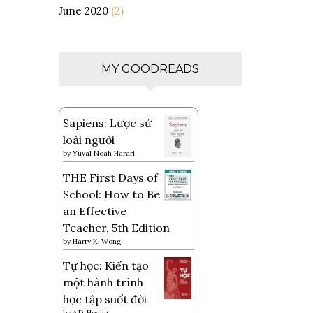
June 2020
(2)
MY GOODREADS
Sapiens: Lược sử
loài người
by
Yuval Noah Harari
THE First Days of
School: How to Be
an Effective
Teacher, 5th Edition
by
Harry K. Wong
Tự học: Kiến tạo
một hành trình
học tập suốt đời
by
A.D. Hoang