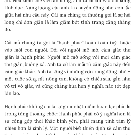
ăn. Nếu kiềm chế việc ăn uống, anh ta lại lăn vào đời sống
tình dục. Năng lượng của anh ta chuyển động như con lắc
giữa hai nhu cầu này. Cái mà chúng ta thường gọi là sự hài
lòng chỉ đơn giản là làm giảm bớt tình trạng căng thẳng
đó.
Cái mà chúng ta gọi là “hạnh phúc” hoàn toàn tuỳ thuộc
vào mỗi con người. Đối với người mê mờ, cảm giác thư
giãn là hạnh phúc. Người mê mờ sống với mọi cảm giác
thư giãn, buông xả. Anh ta cứ lăn mãi từ cảm giác này đến
cảm giác khác. Anh ta sống vì những cơn rung động nhỏ –
một cuộc sống rất nông cạn, không có chiều sâu, gần như
vô tri vô giác, và cũng chẳng hứa hẹn ý nghĩa nào tốt đẹp
lớn lao.
Hạnh phúc không chỉ là sự gom nhặt niềm hoan lạc phù du
trong từng thoáng chốc: Hạnh phúc phải có ý nghĩa hơn là
sự cộng gộp thời khắc bình yên, phải mang tính tâm lý
nhiều hơn là sinh lý. Một người biết thiền định sẽ cảm thụ