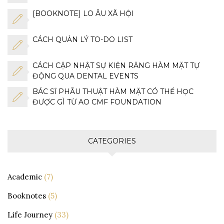
[BOOKNOTE] LO ÂU XÃ HỘI
CÁCH QUẢN LÝ TO-DO LIST
CÁCH CẬP NHẬT SỰ KIỆN RĂNG HÀM MẶT TỰ
ĐỘNG QUA DENTAL EVENTS
BÁC SĨ PHẪU THUẬT HÀM MẶT CÓ THỂ HỌC
ĐƯỢC GÌ TỪ AO CMF FOUNDATION
CATEGORIES
Academic
(7)
Booknotes
(5)
Life Journey
(33)