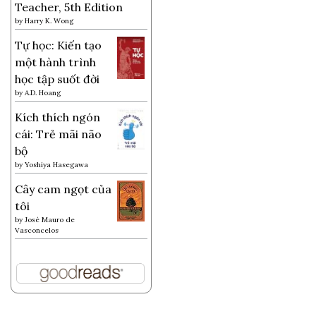
Teacher, 5th Edition
by
Harry K. Wong
Tự học: Kiến tạo
một hành trình
học tập suốt đời
by
A.D. Hoang
Kích thích ngón
cái: Trẻ mãi não
bộ
by
Yoshiya Hasegawa
Cây cam ngọt của
tôi
by
José Mauro de
Vasconcelos