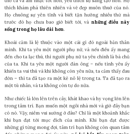
thơ ca và âm nhạc tốt hơn, yêu thích sự sáng tạo hơn. Họ
thích khám phá thiên nhiên và vẻ đẹp muôn thuở của nó.
Họ chuông sự yên tĩnh và biết tận hưởng nhiều thứ mà
trước đó họ chưa bao giờ biết tới, và
những điều này
sống trong họ lâu dài hơn
.
Khoái cảm là lệ thuộc vào một cái gì đó ngoài bản thân
mình. Khi ta yêu một người phụ nữ, và nếu điều ấy mang
đến cho ta lạc thú, thì người phụ nữ ta yêu chính là bà chủ
của ta. Khi ta yêu một người đàn ông – nếu tình yêu ấy
khiến ta vui thú và khi không còn yêu nữa, ta cảm thấy đau
đớn – thì ta đã tạo ra một kẻ nô lệ trong ta. Ta đã tạo ra
một tù nhân, và ta không còn tự do nữa.
Như chiếc lá lớn lên trên cây, khát khao và hy vọng lớn lên
trong tâm trí. Bạn muốn một ngôi nhà mới và giờ đây bạn
có nó. Vậy, niềm vui sướng ở đâu? Chỉ là một khoảnh khắc
khi bạn đạt tới mục đích của mình. Khi bạn đạt được
những gì từng mong đợi, tâm trí bạn không còn quan tâm