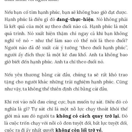
Nếu bạn cố tìm hạnh phúc, bạn sẽ không bao giờ đạt được.
Hạnh phúc là điều gì đó
đang-thực-hiện
. Nó không phải
là kết quả của một sự theo đuổi nào cả. Hạnh phúc là một
quá trình. Nó xuất hiện thậm chí ngay cả khi bạn không
nghĩ về nó – như thế làm sao có thể nói là theo đuổi?
Người nào đã đề xuất cái ý tưởng “theo đuổi hạnh phúc”,
người ấy đích thực là một kẻ đau khổ. Anh ta không bao
giờ biết đến hạnh phúc. Anh ta chỉ theo đuổi nó.
Nếu yêu thương bằng cái đầu, chúng ta sẽ rất khó trao
tặng cho người khác những trải nghiệm hạnh phúc. Cũng
như vậy, ta không thể thiền định chỉ bằng cái đầu.
Khi rơi vào nỗi đau cùng cực, bạn muốn tự sát. Điều đó có
nghĩa là gì? Tự sát chỉ là một nỗ lực chạy thoát khỏi thế
giới mà sau đó người ta
không có cách quay trở lại.
Đó
là cuộc trốn chạy với nỗi cô đơn tuyệt đối, bất lực tuyệt đối,
cuộc ra đi ấy nhất quyết
không còn lối trở về.