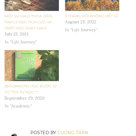
MỘT SỰ GIAO THOA GIỮA
9 THÁNG RỒI KHÔNG VIẾT GÌ
August 25, 2022
TÂM LÝ HỌC TÍCH CỰC VÀ
TRIẾT HỌC PHẬT GIÁO
In "Life Journey"
July 23, 2021
In "Life Journey"
[BOOKNOTE] HỌC ĐƯỢC GÌ
TỪ “TÔI TỰ HỌC”?
September 29, 2020
In "Academic"
POSTED BY
CUONG TRAN