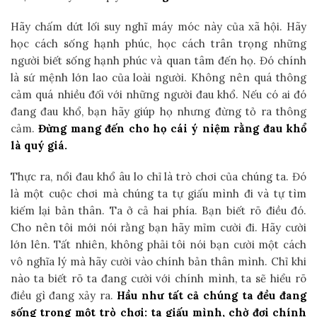
Hãy chấm dứt lối suy nghĩ máy móc này của xã hội. Hãy
học cách sống hạnh phúc, học cách trân trọng những
người biết sống hạnh phúc và quan tâm đến họ. Đó chính
là sứ mệnh lớn lao của loài người. Không nên quá thông
cảm quá nhiều đối với những người đau khổ. Nếu có ai đó
đang đau khổ, bạn hãy giúp họ nhưng đừng tỏ ra thông
cảm.
Đừng mang đến cho họ cái ý niệm rằng đau khổ
là quý giá.
Thực ra, nổi đau khổ âu lo chỉ là trò chơi của chúng ta. Đó
là một cuộc chơi mà chúng ta tự giấu mình đi và tự tìm
kiếm lại bản thân. Ta ở cả hai phía. Bạn biết rõ điều đó.
Cho nên tôi mới nói rằng bạn hãy mỉm cười đi. Hãy cười
lớn lên. Tất nhiên, không phải tôi nói bạn cười một cách
vô nghĩa lý mà hãy cười vào chính bản thân mình. Chỉ khi
nào ta biết rõ ta đang cười với chính mình, ta sẽ hiểu rõ
điều gì đang xảy ra.
Hầu như tất cả chúng ta đều đang
sống trong một trò chơi: ta giấu mình, chờ đợi chính