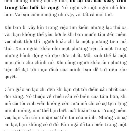
đến những mong đợi ấy nữa,
nó lại bắt đầu xoay tròn
trong tấm lưới kì vọng
. Nó nghĩ về một ngôi nhà lớn
hơn. Và bạn cứ mơ mộng như vậy với tất cả mọi thứ.
Khi bạn bị vây kín trong việc tìm kiếm những lạc thú xa
vời, bạn không thể yêu, bởi lẽ khi bạn muốn tìm đến niềm
vui nhất thời thì người khác chỉ là một phương tiện mà
thôi. Xem người khác như một phương tiện là một trong
những hành động vô đạo đức nhất. Mỗi sinh thể là một
mục đích cho chính nó. Khi dùng người khác làm phương
tiện để đạt tới mục đích của mình, bạn dễ trở nên xảo
quyệt.
Cảm giác an lạc chỉ đến khi bạn đạt tới điểm sâu nhất của
đời sống. Nó thuộc về chiều sâu vô biên của tâm hồn, khi
mà cái tôi vĩnh viễn không còn nữa mà chỉ có sự tịch lặng
mênh mông, như thể bạn biết mất hoàn toàn. Trong niềm
vui, bạn vẫn cảm nhận sự tồn tại của mình. Nhưng với sự
an lạc, bạn không có ở đó. Bản ngã đã tan biến trong một