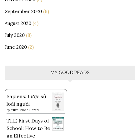
September 2020
(6)
August 2020
(4)
July 2020
(8)
June 2020
(2)
MY GOODREADS
Sapiens: Lược sử
loài người
by
Yuval Noah Harari
THE First Days of
School: How to Be
an Effective