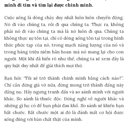
mình đi tìm và tìm lại được chính mình.
Cuộc sống là dòng chảy duy nhất luôn luôn chuyển động.
Nó đi vào chúng ta, rồi đi qua chúng ta. Thực ra, không
phải nó đi vào chúng ta mà là nó luôn đi qua. Chúng ta
không thực sự tồn tại, chỉ có dòng sống tồn tại trong hình
thức phức tạp của nó, trong mạch năng lượng của nó và
trong hàng triệu niềm hân hoan mà nó mang lại cho con
người. Một khi đã hiểu rõ như thế, chúng ta sẽ xem đây là
quy luật duy nhất để giải thích mọi thứ.
Bạn hỏi: “Tôi sẽ trở thành chính mình bằng cách nào?”.
Chỉ cần đừng giả vờ nữa, đừng mong trở thành đấng này
đấng nọ. Hãy ngưng tranh đấu và so sánh mình với người
khác. So sánh là thuốc độc. Đừng nghĩ về người khác và
những gì họ có để bạn phải đau khổ. So sánh sẽ khiến bạn
bắt chước. Bắt chước một ai đó là đánh mất cơ hội được
sống đúng với bản chất thật của mình.