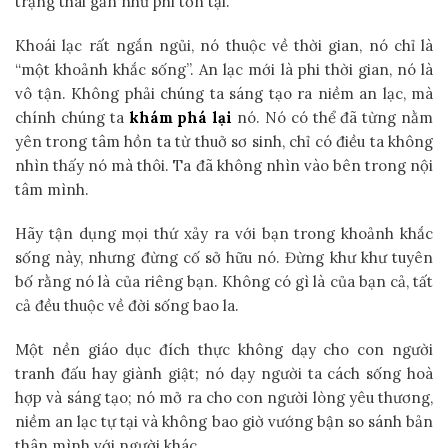
trạng thái gần như phi tồn tại.
Khoái lạc rất ngắn ngủi, nó thuộc về thời gian, nó chỉ là
“một khoảnh khắc sống”. An lạc mới là phi thời gian, nó là
vô tận. Không phải chúng ta sáng tạo ra niềm an lạc, mà
chính chúng ta
khám phá lại
nó. Nó có thể đã từng nằm
yên trong tâm hồn ta từ thuở sơ sinh, chỉ có điều ta không
nhìn thấy nó mà thôi. Ta đã không nhìn vào bên trong nội
tâm mình.
Hãy tận dụng mọi thứ xảy ra với bạn trong khoảnh khắc
sống này, nhưng đừng cố sở hữu nó. Đừng khư khư tuyên
bố rằng nó là của riêng bạn. Không có gì là của bạn cả, tất
cả đều thuộc về đời sống bao la.
Một nền giáo dục đích thực không dạy cho con người
tranh đấu hay giành giật; nó dạy người ta cách sống hoà
hợp và sáng tạo; nó mở ra cho con người lòng yêu thương,
niềm an lạc tự tại và không bao giờ vướng bận so sánh bản
thân mình với người khác.