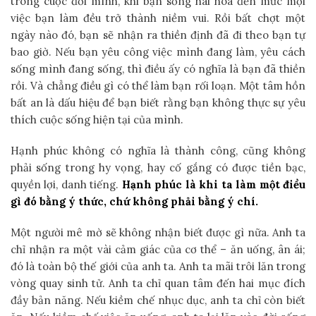
trong cuộc đời mình, khi bạn sống hài hòa đến mức mọi
việc bạn làm đều trở thành niềm vui. Rồi bất chợt một
ngày nào đó, bạn sẽ nhận ra thiền định đã đi theo bạn tự
bao giờ. Nếu bạn yêu công việc mình đang làm, yêu cách
sống mình đang sống, thì điều ấy có nghĩa là bạn đã thiền
rồi. Và chẳng điều gì có thể làm bạn rối loạn. Một tâm hồn
bất an là dấu hiệu để bạn biết rằng bạn không thực sự yêu
thích cuộc sống hiện tại của mình.
Hạnh phúc không có nghĩa là thành công, cũng không
phải sống trong hy vọng, hay cố gắng có được tiền bạc,
quyền lợi, danh tiếng.
Hạnh phúc là khi ta làm một điều
gì đó bằng ý thức, chứ không phải bằng ý chí.
Một người mê mờ sẽ không nhận biết được gì nữa. Anh ta
chỉ nhận ra một vài cảm giác của cơ thể – ăn uống, ân ái;
đó là toàn bộ thế giới của anh ta. Anh ta mãi trôi lăn trong
vòng quay sinh tử. Anh ta chỉ quan tâm đến hai mục đích
đầy bản năng. Nếu kiềm chế nhục dục, anh ta chỉ còn biết