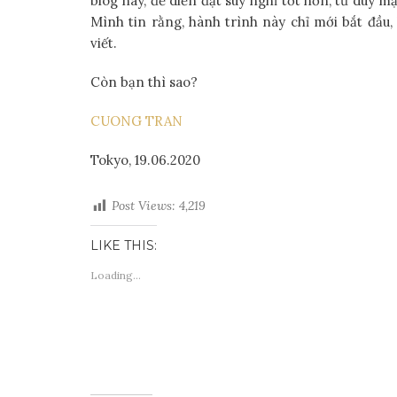
blog này, để diễn đạt suy nghĩ tốt hơn, tư duy 
Mình tin rằng, hành trình này chỉ mới bắt đầu
viết.
Còn bạn thì sao?
CUONG TRAN
Tokyo, 19.06.2020
Post Views:
4,219
LIKE THIS:
Loading...