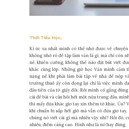
Thời Tiểu Học,
Kí ức xa nhất mình có thể nhớ được về chuyện 
không nhớ rõ đề tập làm văn là gì, mà chỉ còn n
nề, khiên cưỡng, không thể nào đặt bút viết 
khác cùng lớp. Những giờ học Văn mình cảm thấ
nặng nề khi phải làm bài tập về nhà để nộp v
trường thuở ấy còn đọng lại chỉ là việc mình
đầu tiên của tờ giấy đôi. Rồi mình cố gắng đún
cái đề bài và câu hỏi hết một nửa trang đầu, mìn
thì mấy đứa khác giơ tay xin thêm tờ khác. Ủa? V
khi chuẩn bị sắp hết giờ mà vẫn có đứa giơ tay,
chúng nó viết cái gì mà nhiều vậy nhỉ? Hồi đó, c
nhiều, điểm càng cao. Hình như là nó hay đúng.