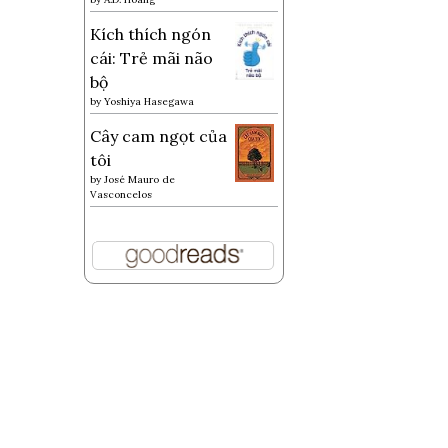
Kích thích ngón
cái: Trẻ mãi não
bộ
by
Yoshiya Hasegawa
Cây cam ngọt của
tôi
by
José Mauro de
Vasconcelos