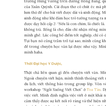
trường Hùng Vương trên đường Hồng Bàng, quậ
của Xuân Quỳnh. Cái đoạn thơ có chút éc mà phả
lum thứ để cho bài viết được dài và sinh động. Mì
sinh động như khi đám học trò tưởng tượng ra 
được dạy hồi cấp 2: “Nếu là con chim, là chiếc lá
không trả. Sống là cho, đâu chỉ nhận riêng mình
mình ghê. Lúc công bố điểm tốt nghiệp, chỉ có 
Tụi bạn nó cũng trầm trồ tại sao, mình cũng k
đề trong chuyện học văn lại được như vậy. Mìn
mình haha.
Thời Đại học Y Dược,
Thật chả liên quan gì đến chuyện viết văn. M
Ngoài chuyện viết luận, mình thỉnh thoảng viết 
du lịch, viết thông báo trong group lớp. Vỏn 
workshop “Ngồi Xuống Viết Chơi” ở
Toa Tàu
. 
việc viết. Mình định nghĩa việc viết ở một khái
cảm thấy được sự kết nối rõ ràng và thể hiện n