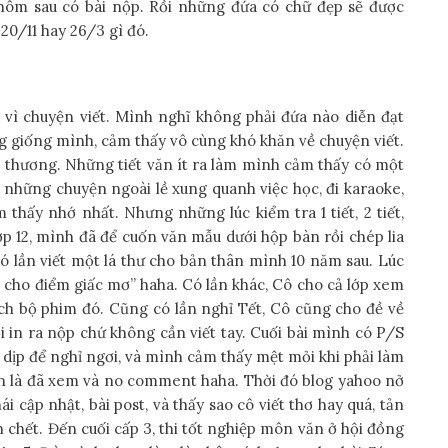
 hôm sau có bài nộp. Rồi những đứa có chữ đẹp sẽ được
20/11 hay 26/3 gì đó.
vì chuyện viết. Mình nghĩ không phải đứa nào diễn đạt
g giống mình, cảm thấy vô cùng khó khăn về chuyện viết.
ễ thương. Những tiết văn ít ra làm mình cảm thấy có một
 những chuyện ngoài lề xung quanh việc học, đi karaoke,
 thấy nhớ nhất. Nhưng những lúc kiểm tra 1 tiết, 2 tiết,
lớp 12, mình đã để cuốn văn mẫu dưới hộp bàn rồi chép lia
 có lần viết một lá thư cho bản thân mình 10 năm sau. Lúc
c cho điểm giấc mơ” haha. Có lần khác, Cô cho cả lớp xem
ích bộ phim đó. Cũng có lần nghỉ Tết, Cô cũng cho đề về
 in ra nộp chứ không cần viết tay. Cuối bài mình có P/S
à dịp để nghỉ ngơi, và mình cảm thấy mệt mỏi khi phải làm
hận là đã xem và no comment haha. Thời đó blog yahoo nở
 cập nhật, bài post, và thấy sao cô viết thơ hay quá, tản
 chết. Đến cuối cấp 3, thi tốt nghiệp môn văn ở hội đồng