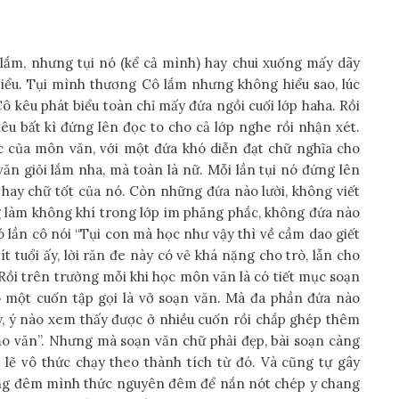
ắm, nhưng tụi nó (kể cả mình) hay chui xuống mấy dãy
 biểu. Tụi mình thương Cô lắm nhưng không hiểu sao, lúc
ô kêu phát biểu toàn chỉ mấy đứa ngồi cuối lớp haha. Rồi
 kêu bất kì đứng lên đọc to cho cả lớp nghe rồi nhận xét.
ực của môn văn, với một đứa khó diễn đạt chữ nghĩa cho
n giỏi lắm nha, mà toàn là nữ. Mỗi lần tụi nó đứng lên
 hay chữ tốt của nó. Còn những đứa nào lười, không viết
ng làm không khí trong lớp im phăng phắc, không đứa nào
lần cô nói “Tụi con mà học như vậy thì về cầm dao giết
ít tuổi ấy, lời răn đe này có vẻ khá nặng cho trò, lẫn cho
 Rồi trên trường mỗi khi học môn văn là có tiết mục soạn
ào một cuốn tập gọi là vở soạn văn. Mà đa phần đứa nào
, ý nào xem thấy được ở nhiều cuốn rồi chắp ghép thêm
đạo văn”. Nhưng mà soạn văn chữ phải đẹp, bài soạn càng
 lẽ vô thức chạy theo thành tích từ đó. Và cũng tự gây
ững đêm mình thức nguyên đêm để nắn nót chép y chang