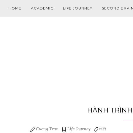
HOME
ACADEMIC
LIFE JOURNEY
SECOND BRAI
HÀNH TRÌNH 
Cuong Tran
Life Journey
viết