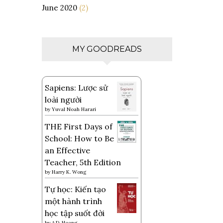
June 2020
(2)
MY GOODREADS
Sapiens: Lược sử
loài người
by
Yuval Noah Harari
THE First Days of
School: How to Be
an Effective
Teacher, 5th Edition
by
Harry K. Wong
Tự học: Kiến tạo
một hành trình
học tập suốt đời
by
A.D. Hoang