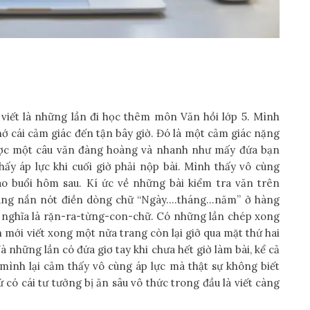
viết là những lần đi học thêm môn Văn hồi lớp 5. Mình
hớ cái cảm giác đến tận bây giờ. Đó là một cảm giác nặng
được một câu văn đàng hoàng và nhanh như mấy đứa bạn
y áp lực khi cuối giờ phải nộp bài. Mình thấy vô cùng
ào buổi hôm sau. Kí ức về những bài kiểm tra văn trên
 đang nắn nót điền dòng chữ “Ngày….tháng…năm” ở hàng
g nghĩa là rặn-ra-từng-con-chữ. Có những lần chép xong
h mới viết xong một nửa trang còn lại giở qua mặt thứ hai
à những lần có đứa giơ tay khi chưa hết giờ làm bài, kể cả
 mình lại cảm thấy vô cùng áp lực mà thật sự không biết
ứ có cái tư tưởng bị ăn sâu vô thức trong đầu là viết càng