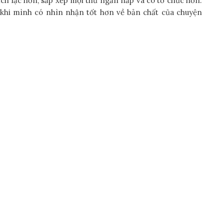
mạch lạc hơn, sắp xếp mọi thứ ngăn nắp và có tổ chức hơn.
, khi mình có nhìn nhận tốt hơn về bản chất của chuyện