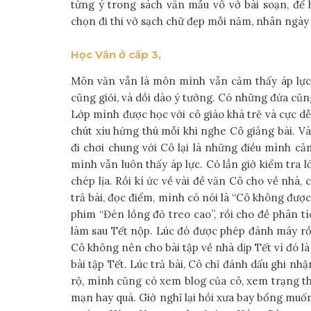
từng ý trong sách văn mẫu vô vở bài soạn, để
chọn đi thi vở sạch chữ đẹp mỗi năm, nhân ngày 
Học Văn ở cấp 3,
Môn văn vẫn là môn mình vẫn cảm thấy áp lực 
cũng giỏi, và dồi dào ý tưởng. Có những đứa cũn
Lớp mình được học với cô giáo khá trẻ và cực d
chút xíu hứng thú mỗi khi nghe Cô giảng bài. Và
đi chơi chung với Cô lại là những điều mình cảm
mình vẫn luôn thấy áp lực. Có lần giờ kiểm tra 
chép lịa. Rồi kí ức về vài đề văn Cô cho về nhà,
trả bài, đọc điểm, mình có nói là “Cô không đượ
phim “Đèn lồng đỏ treo cao”, rồi cho đề phân t
làm sau Tết nộp. Lúc đó được phép đánh máy rồi
Cô không nên cho bài tập về nhà dịp Tết vì đó l
bài tập Tết. Lúc trả bài, Cô chỉ đánh dấu ghi n
rộ, mình cũng có xem blog của cô, xem trạng thái
mạn hay quá. Giờ nghĩ lại hồi xưa bay bổng muốn