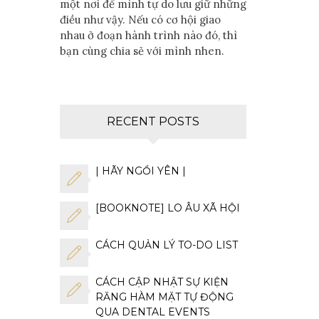
một nơi để mình tự do lưu giữ những
điều như vậy. Nếu có cơ hội giao
nhau ở đoạn hành trình nào đó, thì
bạn cùng chia sẻ với mình nhen.
RECENT POSTS
| HÃY NGỒI YÊN |
[BOOKNOTE] LO ÂU XÃ HỘI
CÁCH QUẢN LÝ TO-DO LIST
CÁCH CẬP NHẬT SỰ KIỆN
RĂNG HÀM MẶT TỰ ĐỘNG
QUA DENTAL EVENTS