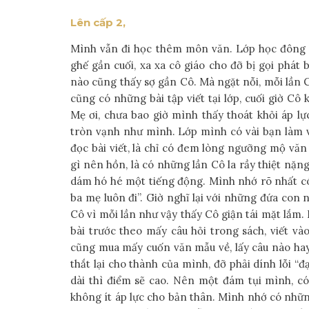
Lên cấp 2,
Mình vẫn đi học thêm môn văn. Lớp học đông l
ghế gần cuối, xa xa cô giáo cho đỡ bị gọi phát
nào cũng thấy sợ gần Cô. Mà ngặt nỗi, mỗi lần C
cũng có những bài tập viết tại lớp, cuối giờ Cô
Mẹ ơi, chưa bao giờ mình thấy thoát khỏi áp l
tròn vạnh như mình. Lớp mình có vài bạn làm vă
đọc bài viết, là chỉ có đem lòng ngưỡng mộ văn
gì nên hồn, là có những lần Cô la rầy thiệt nặ
dám hó hé một tiếng động. Mình nhớ rõ nhất có 
ba mẹ luôn đi”. Giờ nghĩ lại với những đứa con n
Cô vì mỗi lần như vậy thấy Cô giận tái mặt lắm.
bài trước theo mấy câu hỏi trong sách, viết v
cũng mua mấy cuốn văn mẫu về, lấy câu nào hay
thắt lại cho thành của mình, đỡ phải dính lỗi “
dài thì điểm sẽ cao. Nên một đám tụi mình, có
không ít áp lực cho bản thân. Mình nhớ có nh