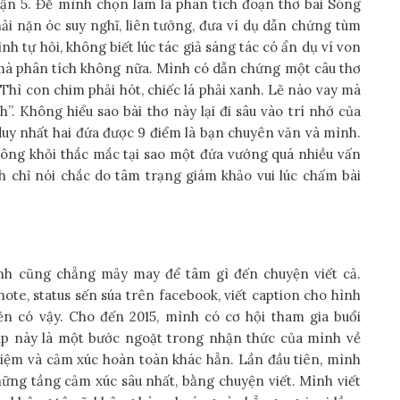
n 5. Đề mình chọn làm là phân tích đoạn thơ bài Sóng
i nặn óc suy nghĩ, liên tưởng, đưa ví dụ dẫn chứng tùm
nh tự hỏi, không biết lúc tác giả sáng tác có ẩn dụ ví von
mà phân tích không nữa. Mình có dẫn chứng một câu thơ
. Thì con chim phải hót, chiếc lá phải xanh. Lẽ nào vay mà
”. Không hiểu sao bài thơ này lại đi sâu vào trí nhớ của
duy nhất hai đứa được 9 điểm là bạn chuyên văn và mình.
hông khỏi thắc mắc tại sao một đứa vướng quá nhiều vấn
h chỉ nói chắc do tâm trạng giám khảo vui lúc chấm bài
ình cũng chẳng mảy may để tâm gì đến chuyện viết cả.
note, status sến súa trên facebook, viết caption cho hình
vẻn có vậy. Cho đến 2015, mình có cơ hội tham gia buổi
Dịp này là một bước ngoặt trong nhận thức của mình về
 niệm và cảm xúc hoàn toàn khác hẳn. Lần đầu tiên, mình
hững tầng cảm xúc sâu nhất, bằng chuyện viết. Mình viết