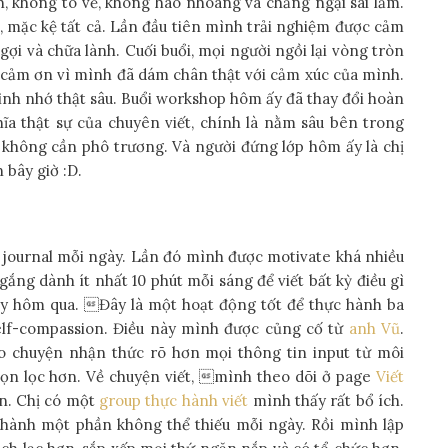
, không tô vẽ, không hào nhoáng và chẳng ngại sai lầm.
, mặc kệ tất cả. Lần đầu tiên mình trải nghiệm được cảm
 gợi và chữa lành. Cuối buổi, mọi người ngồi lại vòng tròn
o cảm ơn vì mình đã dám chân thật với cảm xúc của mình.
ình nhớ thật sâu. Buổi workshop hôm ấy đã thay đổi hoàn
ĩa thật sự của chuyên viết, chính là nằm sâu bên trong
 không cần phô trương. Và người đứng lớp hôm ấy là chị
bây giờ :D.
 journal mỗi ngày. Lần đó mình được motivate khá nhiều
ắng dành ít nhất 10 phút mỗi sáng để viết bất kỳ điều gì
gày hôm qua. Đây là một hoạt động tốt để thực hành ba
 self-compassion. Điều này mình được củng cố từ
anh Vũ
.
eo chuyện nhận thức rõ hơn mọi thông tin input từ môi
ọn lọc hơn. Về chuyện viết, mình theo dõi ở page
Viết
n. Chị có một
group thực hành viết
mình thấy rất bổ ích.
thành một phần không thể thiếu mỗi ngày. Rồi mình lập