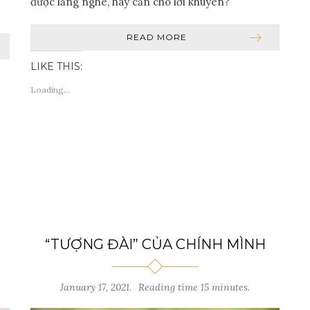
được lắng nghe, hay cần cho lời khuyên?
READ MORE
LIKE THIS:
Loading...
“TƯỢNG ĐÀI” CỦA CHÍNH MÌNH
January 17, 2021.
Reading time 15 minutes.