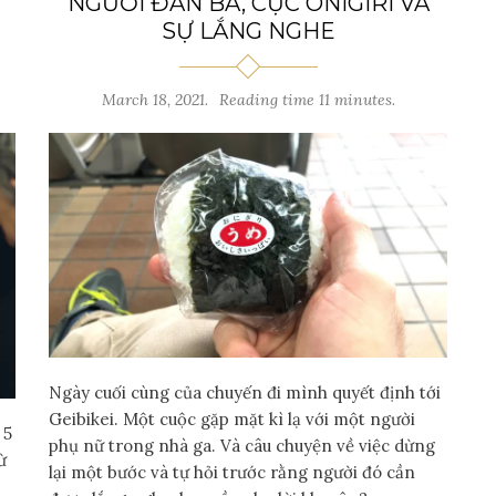
NGƯỜI ĐÀN BÀ, CỤC ONIGIRI VÀ
SỰ LẮNG NGHE
March 18, 2021.
Reading time 11 minutes.
Ngày cuối cùng của chuyến đi mình quyết định tới
Geibikei. Một cuộc gặp mặt kì lạ với một người
 5
phụ nữ trong nhà ga. Và câu chuyện về việc dừng
ừ
lại một bước và tự hỏi trước rằng người đó cần