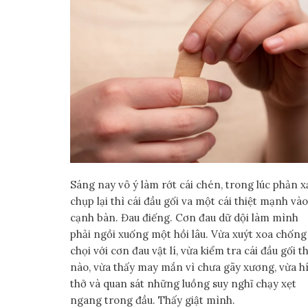
Sáng nay vô ý làm rớt cái chén, trong lúc phản x
chụp lại thì cái đầu gối va một cái thiệt mạnh vào
cạnh bàn. Đau điếng. Cơn đau dữ dội làm mình
phải ngồi xuống một hồi lâu. Vừa xuýt xoa chống
chọi với cơn đau vật lí, vừa kiểm tra cái đầu gối t
nào, vừa thấy may mắn vì chưa gãy xương, vừa hí
thở và quan sát những luồng suy nghĩ chạy xẹt
ngang trong đầu. Thấy giật mình.