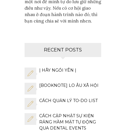
một nơi để mình tự do lưu giữ những
điều như vậy. Nếu có cơ hội giao
nhau ở đoạn hành trình nào đó, thì
bạn cùng chia sẻ với mình nhen.
RECENT POSTS
| HÃY NGỒI YÊN |
[BOOKNOTE] LO ÂU XÃ HỘI
CÁCH QUẢN LÝ TO-DO LIST
CÁCH CẬP NHẬT SỰ KIỆN
RĂNG HÀM MẶT TỰ ĐỘNG
QUA DENTAL EVENTS