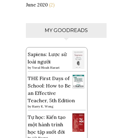
June 2020
(2)
MY GOODREADS
Sapiens: Lược sử
loài người
by
Yuval Noah Harari
THE First Days of
School: How to Be
an Effective
Teacher, 5th Edition
by
Harry K. Wong
Tự học: Kiến tạo
một hành trình
học tập suốt đời
by
A.D. Hoang