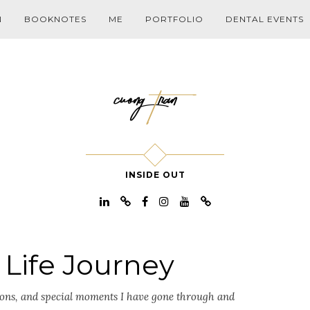
N
BOOKNOTES
ME
PORTFOLIO
DENTAL EVENTS
INSIDE OUT
:
Life Journey
tions, and special moments I have gone through and