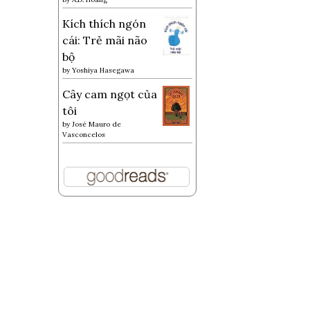
Kích thích ngón
cái: Trẻ mãi não
bộ
by
Yoshiya Hasegawa
Cây cam ngọt của
tôi
by
José Mauro de
Vasconcelos