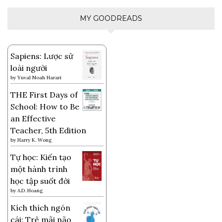
MY GOODREADS
Sapiens: Lược sử
loài người
by
Yuval Noah Harari
THE First Days of
School: How to Be
an Effective
Teacher, 5th Edition
by
Harry K. Wong
Tự học: Kiến tạo
một hành trình
học tập suốt đời
by
A.D. Hoang
Kích thích ngón
cái: Trẻ mãi não