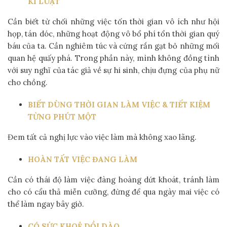
KỈ LUẬT
Cần biết từ chối những việc tốn thời gian vô ích như hội
họp, tán dóc, những hoạt động vô bổ phí tổn thời gian quý
báu của ta. Cần nghiêm túc và cứng rắn gạt bỏ những mối
quan hệ quấy phá. Trong phần này, mình không đồng tình
với suy nghĩ của tác giả về sự hi sinh, chịu đựng của phụ nữ
cho chồng.
BIẾT DÙNG THỜI GIAN LÀM VIỆC & TIẾT KIỆM
TỪNG PHÚT MỘT
Đem tất cả nghị lực vào việc làm mà không xao lãng.
HOÀN TẤT VIỆC ĐANG LÀM
Cần có thái độ làm việc đàng hoàng dứt khoát, tránh làm
cho có cẩu thả miễn cưỡng, đừng để qua ngày mai việc có
thể làm ngay bây giờ.
CÓ SỨC KHOẺ DỒI DÀO