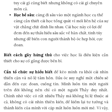
tuy cái gì cũng biết nhưng không có cái gì chuyên
môn cả.
Học bề sâu:
càng đi sâu vào một ngành học cụ thể
càng cần thiết cái học tổng quát vì mối liên hệ của sự
vật chằng chịt dính líu nhau. Cái học này có lợi để
đem đến sự thấu hiểu sâu sắc về bản chất, tinh túy
nhưng dễ biến con người thành bộ óc hẹp hòi, cực
đoan.
Biết cách gây hứng thú
cho việc học là điều kiện cần
thiết cho sự cố gắng được bền bỉ.
Cần tổ chức sự hiểu biết
để kéo mình ra khỏi cái nhìn
thiển cận và nô lệ tâm hồn. Đầu óc suy nghĩ một chiều sẽ
dẫn đến cực đoan, cuồng tín. Mình luôn tin một người
trên đời không nên chỉ có một người Thầy duy nhất.
Chính nhờ việc có rất nhiều Thầy mà không bị lệ thuộc ai
cả, không có cái nhìn thiên kiến, để kiểm lại tư tưởng và
thành kiến của mình với cặp mắt luôn luôn mới mẻ. Vì vậy,