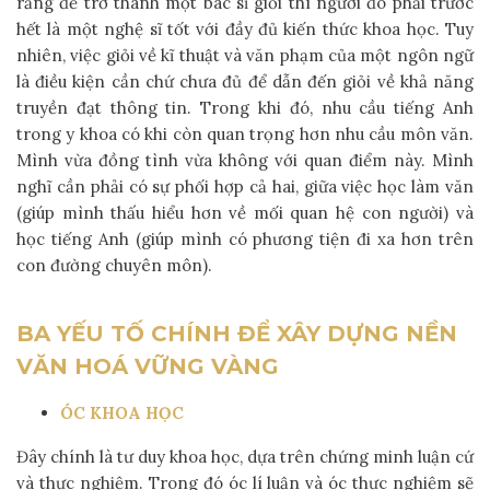
rằng để trở thành một bác sĩ giỏi thì người đó phải trước
hết là một nghệ sĩ tốt với đầy đủ kiến thức khoa học. Tuy
nhiên, việc giỏi về kĩ thuật và văn phạm của một ngôn ngữ
là điều kiện cần chứ chưa đủ để dẫn đến giỏi về khả năng
truyền đạt thông tin. Trong khi đó, nhu cầu tiếng Anh
trong y khoa có khi còn quan trọng hơn nhu cầu môn văn.
Mình vừa đồng tình vừa không với quan điểm này. Mình
nghĩ cần phải có sự phối hợp cả hai, giữa việc học làm văn
(giúp mình thấu hiểu hơn về mối quan hệ con người) và
học tiếng Anh (giúp mình có phương tiện đi xa hơn trên
con đường chuyên môn).
BA YẾU TỐ CHÍNH ĐỂ XÂY DỰNG NỀN
VĂN HOÁ VỮNG VÀNG
ÓC KHOA HỌC
Đây chính là tư duy khoa học, dựa trên chứng minh luận cứ
và thực nghiệm. Trong đó óc lí luận và óc thực nghiệm sẽ