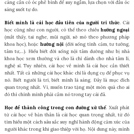
càng cần có óc phê bình để suy ngẫm, lựa chọn với đầu óc
sáng suốt tự do.
Biết mình là cái học đầu tiên của người tri thức
. Cái
học cũng như con người, có thể theo chiều
hướng ngoại
(mắt thấy, tai nghe, mũi ngửi, sờ mó theo phương pháp
khoa học), hoặc
hướng nội
(đời sống tình cảm, tư tưởng,
tâm tư,…). Hiểu biết đời sống nội tâm dường như bị nhà
khoa học xem thường và cho là chỉ dành cho nhà tâm lí,
nghệ sĩ. Tuy nhiên, cái học về mình là cái học cần thiết
nhất. Tất cả những cái học khác chỉ là dụng cụ để phục vụ
nó. Biết người là trí, biết mình là sáng. Đây là mục đích
quan trọng nhất. Vì, muốn trao tặng một món quà cho ai
đó thì chính mình phải cầm nó trong tay cái đã.
Học để thành công trong con đường xử thế
. Xuất phát
từ cái học về bản thân là cái học quan trọng nhất, từ đó
tìm hiểu một cách sâu sắc suy nghĩ hành động cảm xúc của
người khác trong khi giao thiệp với họ. Nội dung này, mình