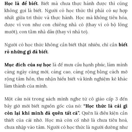
Học là để biết
. Biết mà chưa thực hành được thì cũng
không gọi là biết. Người có học thức thì phải có sự hợp
nhất giữa tri thức và thực hành. Học mà không tiêu hóa,
được ví von như con chiêng nhả cỏ (thay vì có bộ lông
mướt), con tằm nhả dâu (thay vì nhả tơ).
Người có học thức không cần biết thật nhiều, chỉ cần
biết
rõ những gì đã biết
.
Mục đích của sự học
là để mưu cầu hạnh phúc, làm mình
càng ngày càng mới, càng cao, càng rộng bằng cách mở
rộng tâm hồn, thu nhận hiểu biết và kinh nghiệm kẻ khác
làm thành của mình.
Một câu nói trong sách mình nghe từ cô giáo cấp 3 đến
bây giờ mới biết nguồn gốc của nó:
“Học thức là cái gì
còn lại khi mình đã quên tất cả”.
Quên là điều kiện cần
thiết của cái nhớ. Học mà còn cố nhớ là chưa tiêu hoá,
chưa nhập vào tâm. Người có học thức là người dường như