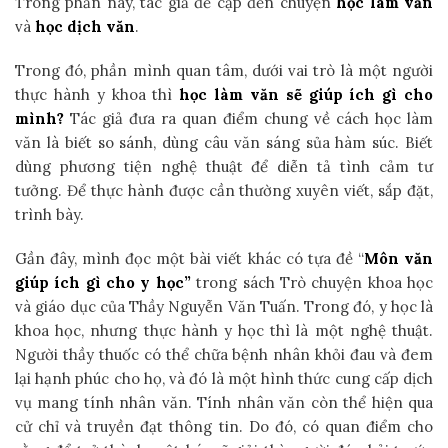
Trong phần này, tác giả đề cập đến chuyện
học làm văn
và
học dịch văn
.
Trong đó, phần mình quan tâm, dưới vai trò là một người
thực hành y khoa thì
học làm văn sẽ giúp ích gì cho
mình?
Tác giả đưa ra quan điểm chung về cách học làm
văn là biết so sánh, dùng câu văn sáng sủa hàm súc. Biết
dùng phương tiện nghệ thuật để diễn tả tình cảm tư
tưởng. Để thực hành được cần thường xuyên viết, sắp đặt,
trình bày.
Gần đây, mình đọc một bài viết khác có tựa đề “
Môn văn
giúp ích gì cho y học”
trong sách Trò chuyện khoa học
và giáo dục của Thầy Nguyễn Văn Tuấn. Trong đó, y học là
khoa học, nhưng thực hành y học thì là một nghệ thuật.
Người thầy thuốc có thể chữa bệnh nhân khỏi đau và đem
lại hạnh phúc cho họ, và đó là một hình thức cung cấp dịch
vụ mang tính nhân văn. Tính nhân văn còn thể hiện qua
cử chỉ và truyền đạt thông tin. Do đó, có quan điểm cho