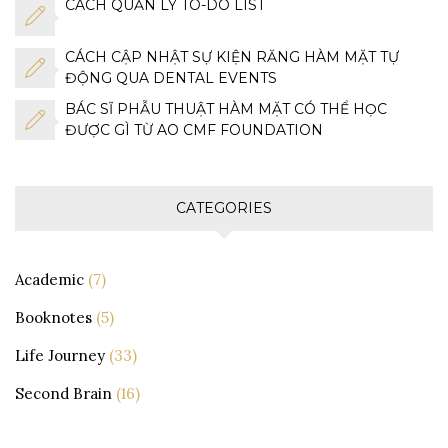
CÁCH QUẢN LÝ TO-DO LIST
CÁCH CẬP NHẬT SỰ KIỆN RĂNG HÀM MẶT TỰ
ĐỘNG QUA DENTAL EVENTS
BÁC SĨ PHẪU THUẬT HÀM MẶT CÓ THỂ HỌC
ĐƯỢC GÌ TỪ AO CMF FOUNDATION
CATEGORIES
Academic
(7)
Booknotes
(5)
Life Journey
(33)
Second Brain
(16)