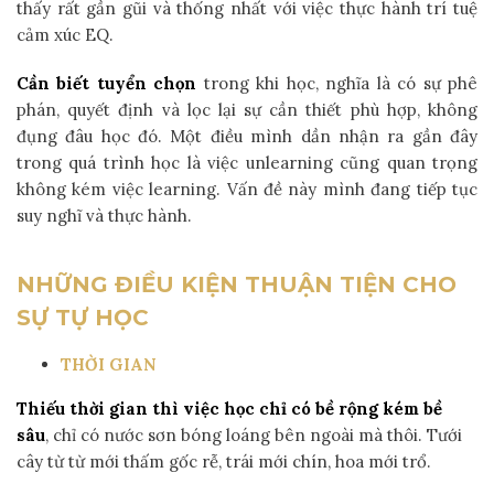
thấy rất gần gũi và thống nhất với việc thực hành trí tuệ
cảm xúc EQ.
Cần biết tuyển chọn
trong khi học, nghĩa là có sự phê
phán, quyết định và lọc lại sự cần thiết phù hợp, không
đụng đâu học đó. Một điều mình dần nhận ra gần đây
trong quá trình học là việc unlearning cũng quan trọng
không kém việc learning. Vấn đề này mình đang tiếp tục
suy nghĩ và thực hành.
NHỮNG ĐIỀU KIỆN THUẬN TIỆN CHO
SỰ TỰ HỌC
THỜI GIAN
Thiếu thời gian thì việc học chỉ có bề rộng kém bề
sâu
, chỉ có nước sơn bóng loáng bên ngoài mà thôi. Tưới
cây từ từ mới thấm gốc rễ, trái mới chín, hoa mới trổ.