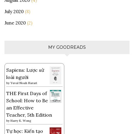
August 2020
(4)
July 2020
(8)
June 2020
(2)
MY GOODREADS
Sapiens: Lược sử
loài người
by
Yuval Noah Harari
THE First Days of
School: How to Be
an Effective
Teacher, 5th Edition
by
Harry K. Wong
Tự học: Kiến tạo