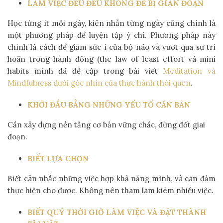
LÀM VIỆC ĐỀU ĐỀU KHÔNG ĐỂ BỊ GIÁN ĐOẠN
Học từng ít mỗi ngày, kiên nhẫn từng ngày cũng chính là
một phương pháp để luyện tập ý chí. Phương pháp này
chính là cách để giảm sức ì của bộ não và vượt qua sự trì
hoãn trong hành động (the law of least effort và mini
habits mình đã đề cập trong bài viết
Meditation và
Mindfulness dưới góc nhìn của thực hành thói quen
.
KHỞI ĐẦU BẰNG NHỮNG YẾU TỐ CĂN BẢN
Cần xây dựng nền tảng cơ bản vững chắc, đừng đốt giai
đoạn.
BIẾT LỰA CHỌN
Biết cân nhắc những việc hợp khả năng mình, và can đảm
thực hiện cho được. Không nên tham lam kiêm nhiều việc.
BIẾT QUÝ THỜI GIỜ LÀM VIỆC VÀ ĐẶT THÀNH