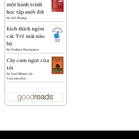
một hành trình
học tập suốt đời
by
A.D. Hoang
Kích thích ngón
cái: Trẻ mãi não
bộ
by
Yoshiya Hasegawa
Cây cam ngọt của
tôi
by
José Mauro de
Vasconcelos