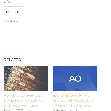
2,793
LIKE THIS:
Loading...
RELATED
MỘT SỰ GIAO THOA GIỮA
BÁC SĨ PHẪU THUẬT HÀM
TÂM LÝ HỌC TÍCH CỰC VÀ
MẶT CÓ THỂ HỌC ĐƯỢC GÌ
TRIẾT HỌC PHẬT GIÁO
TỪ AO CMF FOUNDATION
July 23, 2021
February 5, 2023