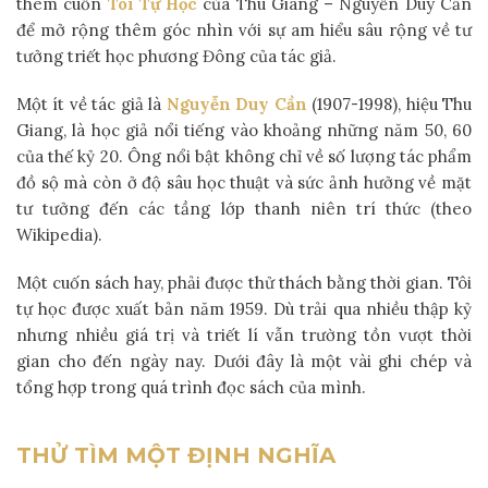
thêm cuốn
Tôi Tự Học
của Thu Giang – Nguyễn Duy Cần
để mở rộng thêm góc nhìn với sự am hiểu sâu rộng về tư
tưởng triết học phương Đông của tác giả.
Một ít về tác giả là
Nguyễn Duy Cần
(1907-1998), hiệu Thu
Giang, là học giả nổi tiếng vào khoảng những năm 50, 60
của thế kỷ 20. Ông nổi bật không chỉ về số lượng tác phẩm
đồ sộ mà còn ở độ sâu học thuật và sức ảnh hưởng về mặt
tư tưởng đến các tầng lớp thanh niên trí thức (theo
Wikipedia).
Một cuốn sách hay, phải được thử thách bằng thời gian. Tôi
tự học được xuất bản năm 1959. Dù trải qua nhiều thập kỷ
nhưng nhiều giá trị và triết lí vẫn trường tồn vượt thời
gian cho đến ngày nay. Dưới đây là một vài ghi chép và
tổng hợp trong quá trình đọc sách của mình.
THỬ TÌM MỘT ĐỊNH NGHĨA