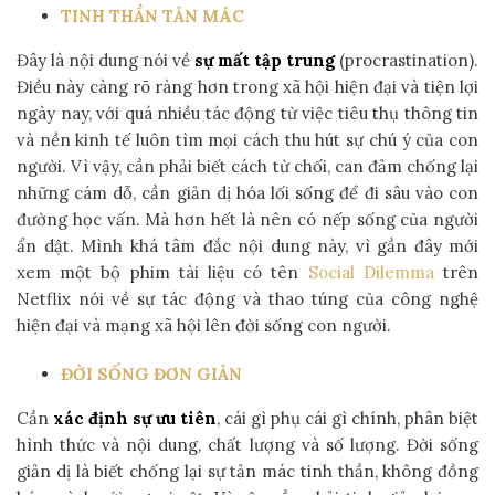
TINH THẦN TẢN MÁC
Đây là nội dung nói về
sự mất tập trung
(procrastination).
Điều này càng rõ ràng hơn trong xã hội hiện đại và tiện lợi
ngày nay, với quá nhiều tác động từ việc tiêu thụ thông tin
và nền kinh tế luôn tìm mọi cách thu hút sự chú ý của con
người. Vì vậy, cần phải biết cách từ chối, can đảm chống lại
những cám dỗ, cần giản dị hóa lối sống để đi sâu vào con
đường học vấn. Mà hơn hết là nên có nếp sống của người
ẩn dật. Mình khá tâm đắc nội dung này, vì gần đây mới
xem một bộ phim tài liệu có tên
Social Dilemma
trên
Netflix nói về sự tác động và thao túng của công nghệ
hiện đại và mạng xã hội lên đời sống con người.
ĐỜI SỐNG ĐƠN GIẢN
Cần
xác định sự ưu tiên
, cái gì phụ cái gì chính, phân biệt
hình thức và nội dung, chất lượng và số lượng. Đời sống
giản dị là biết chống lại sự tản mác tinh thần, không đồng