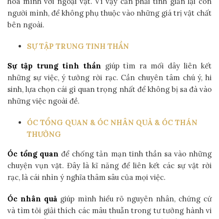
hóa mình với ngoại vật. Vì vậy cần phải tinh giản lại con
người mình, để không phụ thuộc vào những giá trị vật chất
bên ngoài.
SỰ TẬP TRUNG TINH THẦN
Sự
tập trung tinh thần
giúp tìm ra mối dây liên kết
những sự việc, ý tưởng rời rạc. Cần chuyên tâm chú ý, hi
sinh, lựa chọn cái gì quan trọng nhất để không bị sa đà vào
những việc ngoài đề.
ÓC TỔNG QUAN & ÓC NHÂN QUẢ & ÓC THÁN
THƯỞNG
Óc tổng quan
để chống tản mạn tinh thần sa vào những
chuyện vụn vặt. Đây là kĩ năng để liên kết các sự vật rời
rạc, là cái nhìn ý nghĩa thâm sâu của mọi việc.
Óc nhân quả
giúp mình hiểu rõ nguyên nhân, chứng cứ
và tìm tỏi giải thích các mâu thuẫn trong tư tưởng hành vi